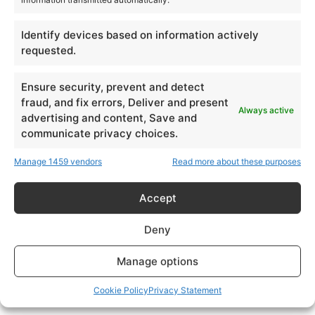
Rast pritiska na HR i menadžere
Identify devices based on information actively
requested.
Problemi deluju nepovezano. Posledice se
Ensure security, prevent and detect
sabiraju. Uzrok je često sistemski.
fraud, and fix errors, Deliver and present
Always active
advertising and content, Save and
Kada se svaki simptom rešava zasebnim inicijativama,
communicate privacy choices.
rezultati su najčešće parcijalni i privremeni.
Manage 1459 vendors
Read more about these purposes
Kada se
o
vi
sign
a
li
p
o
n
avl
j
aju
, p
r
o
bl
e
m
više
nije
Accept
izolovan
a
pojava
.
Potreb
no
je
rešenje
koj
e
obuhvata
zaposlene
,
lidere
i
organizacioni
sistem
.
Deny
Manage options
Cookie Policy
Privacy Statement