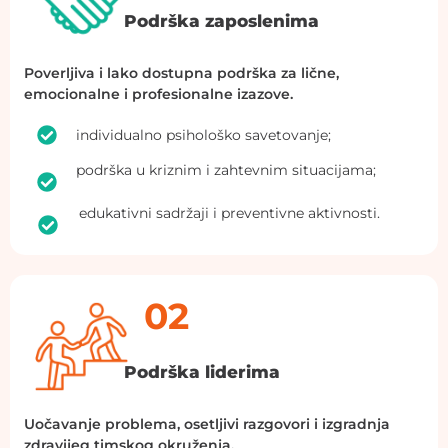
Podrška zaposlenima
Poverljiva i lako dostupna podrška za lične,
emocionalne i profesionalne izazove.
individualno psihološko savetovanje;
podrška
u
kriznim
i
zahtevnim
situacijama
;
edukativni
sadržaji
i
preventivne
aktivnosti
.
02
Podrška liderima
Uočavanje
problem
a
,
osetljivi
razgovor
i
i
izgradnja
zdravije
g
timsko
g
okruženj
a
.