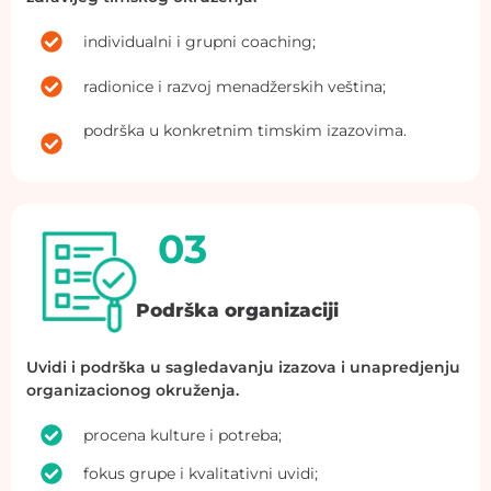
individualni
i
grupni
coaching;
radionice
i
razvoj
menadžerskih
veština
;
podrška
u
konkretnim
timskim
izazovima
.
03
Podrška organizaciji
Uvidi
i
podrška
u
sagleda
vanj
u
izazova
i
unapred
jenj
u
organizaciono
g
okruženj
a
.
procena
kulture
i
potreba
;
fokus
grupe
i
kvalitativni
uvidi
;