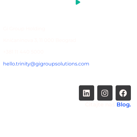
Gi Group Holding
Knićaninova 3, 11 000 Beograd
+381 11 440 5000
hello.trinity@gigroupsolutions.com
Čitajte naš
Blog.